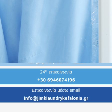
Είμαστε ανοικτά
Καθημερινά / 08:00 - 22:00
η
24
επικοινωνία
+30 6946074196
Επικοινωνία μέσω email
info@jimklaundrykefalonia.gr