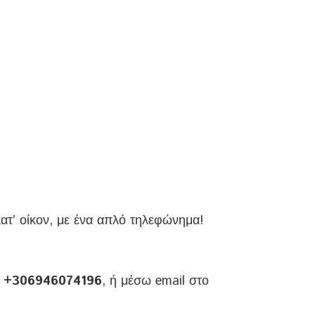
τ’ οίκον, με ένα απλό τηλεφώνημα!
ο
+306946074196
, ή μέσω email στο